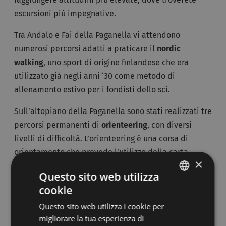
escursioni più impegnative.
Tra Andalo e Fai della Paganella vi attendono
numerosi percorsi adatti a praticare il
nordic
walking
, uno sport di origine finlandese che era
utilizzato già negli anni ‘30 come metodo di
allenamento estivo per i fondisti dello sci.
Sull’altopiano della Paganella sono stati realizzati tre
percorsi permanenti di
orienteering
, con diversi
livelli di difficoltà. L’orienteering è una corsa di
orientamento che prevede l’utilizzo della carta
×
topografica e della bussola.
Questo sito web utilizza
Gli appassionati di mountain bike scopriranno che
cookie
ITALIAN
l’altopiano della Paganella fa parte del
Dolomiti
Questo sito web utilizza i cookie per
GERMAN
Brenta Bike
, un progetto che coinvolge le località
migliorare la tua esperienza di