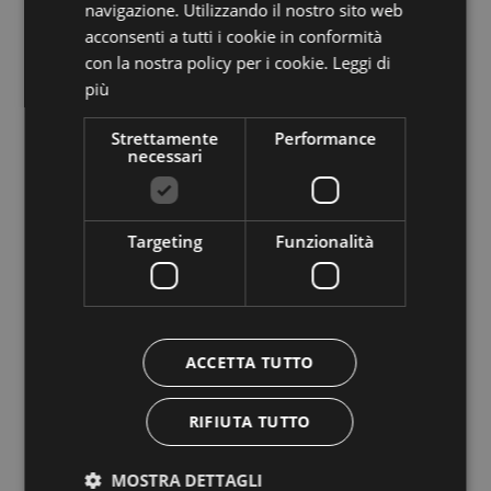
ubicate attorno alle Dolomiti di Brenta e che
navigazione. Utilizzando il nostro sito web
predispone 489 km di tracciati, sia per famiglie sia
acconsenti a tutti i cookie in conformità
con la nostra policy per i cookie.
Leggi di
per esperti.
più
Se siete alla ricerca di attività sportive che vi
Strettamente
Performance
regalino qualche emozione, potrete scegliere tra le
necessari
montagne del parco naturale Adamello Brenta o le
palestre di roccia; potrete dedicarvi al
tiro con l’arco
al castello Belfort, nell’omonima località, dove
Targeting
Funzionalità
troverete un percorso arcieristico oppure potrete
sorvolare i cieli in
parapendio
o in
deltaplano
,
partendo da uno dei tre punti di decollo nei pressi di
Molveno.
ACCETTA TUTTO
Nell’altopiano della Paganella, oltre a pescare,
RIFIUTA TUTTO
giocare a tennis, a bocce o a minigolf, potrete andare
all’
AcquaIN
di Andalo, un centro piscine e benessere
MOSTRA DETTAGLI
di circa 1300 mq. Vi attende anche un parco