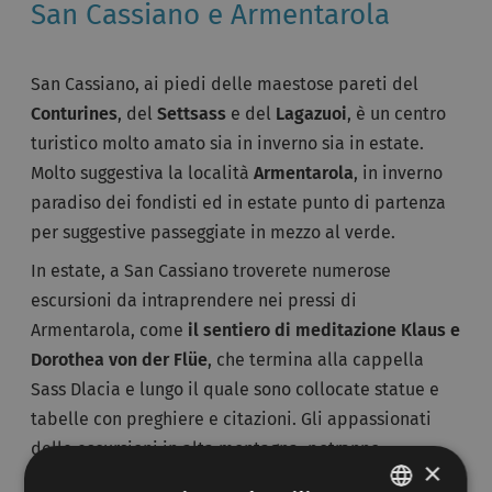
San Cassiano e Armentarola
San Cassiano, ai piedi delle maestose pareti del
Conturines
, del
Settsass
e del
Lagazuoi
, è un centro
turistico molto amato sia in inverno sia in estate.
Molto suggestiva la località
Armentarola
, in inverno
paradiso dei fondisti ed in estate punto di partenza
per suggestive passeggiate in mezzo al verde.
In estate, a San Cassiano troverete numerose
escursioni da intraprendere nei pressi di
Armentarola, come
il sentiero di meditazione Klaus e
Dorothea von der Flüe
, che termina alla cappella
Sass Dlacia e lungo il quale sono collocate statue e
tabelle con preghiere e citazioni. Gli appassionati
delle escursioni in alta montagna, potranno
×
raggiungere il Conturines, a 2800 metri s.l.m., dove