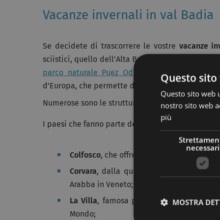
Vacanze invernali in val Badia
Se decidete di trascorrere le vostre
vacanze in
sciistici, quello dell’Alta Badia e quello di Plan d
parco naturale Puez Odle
ed entrambi appart
Questo sito 
d’Europa, che permette di sciare con un unico skip
Questo sito web ut
Numerose sono le strutture posizionate direttamen
nostro sito web ac
più
I paesi che fanno parte dell’area sciistica Alta Ba
Strettamen
necessari
Colfosco
, che offre la possibilità di sciar
Corvara
, dalla quale potrete raggiungere,
Arabba in Veneto;
La Villa
, famosa per la pista di sci Gra
MOSTRA DET
Mondo;