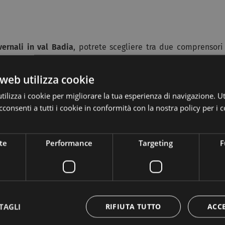
vernali in val Badia
, potrete scegliere tra due comprensori
e Corones, situati tra il
parco naturale Fanes Senes Braies
e il
enenti al
Dolomiti Superski
, uno dei caroselli più grandi
web utilizza cookie
ass in 12 località diverse.
ilizza i cookie per migliorare la tua esperienza di navigazione. Ut
te sulle piste da sci!
consenti a tutti i cookie in conformità con la nostra policy per i c
dia sono:
te
Performance
Targeting
F
e al passo Gardena o nella valle Stella Alpina;
 sci ai piedi, Colfosco, La Villa, Pedraces, la val Gardena e
n Risa, che ogni anno ospita lo slalom gigante di Coppa del
TAGLI
RIFIUTA TUTTO
ACC