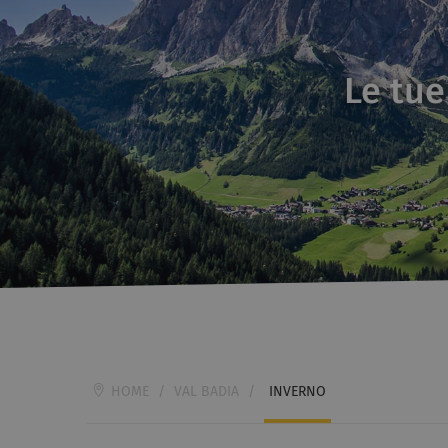
Le tue
HOME
/
VAL BADIA
/
INVERNO