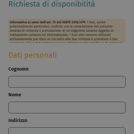
Richiesta di disponibilità
Informativa ai sensi dell'art. 13 del GDPR 2016/679.
I dati, anche
potenzialmente particolari, conferiti con la compilazione del presente
modulo di richiesta e prenotazione di un soggiorno saranno oggetto di
trattamento cartaceo ed informatizzato. I Suoi dati saranno utilizzati
esclusivamente per dare un riscontro alla Sua richiesta e prenotare il Suo
soggiorno. I Suoi dati potranno essere utilizzati anche per l'invio di materiale
pubblicitario e di marketing, non saranno diffusi a soggetti terzi ma
potranno essere comunicati alle strutture alberghiere che presentano
Dati personali
caratteristiche pertinenti alla sua richiesta. Titolare del trattamento è Altea
Software Srl, cui potrà rivolgersi per l'esercizio dei Suoi diritti, tra cui
rientrano il diritto d'accesso ai dati, d'integrazione, rettifica e cancellazione.
Cognome
Per la visione dell'informativa completa si rimanda a:
privacy policy
.
Nome
Indirizzo