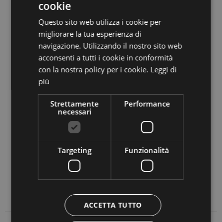
cookie
ITALIAN
Durante l’inverno, la valle d’Anterselva, oltre a
Questo sito web utilizza i cookie per
GERMAN
distare pochi km dal
carosello sciistico di Plan de
migliorare la tua esperienza di
Corones
, è nota principalmente per il
centro di
navigazione. Utilizzando il nostro sito web
biathlon
e per le numerose piste per lo sci di fondo,
acconsenti a tutti i cookie in conformità
che fanno parte del
Dolomiti Nordicski
.
con la nostra policy per i cookie.
Leggi di
più
Strettamente
Performance
TI POTREBBE INTERESSARE
necessari
RASUN
Targeting
Funzionalità
ANTERSELVA
ACCETTA TUTTO