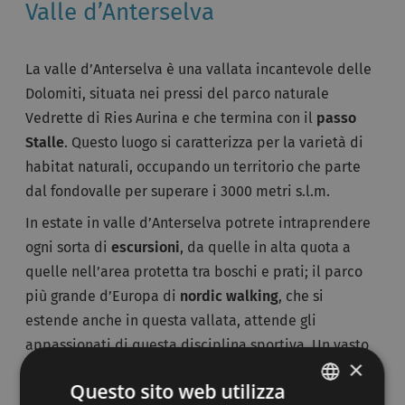
Valle d’Anterselva
La valle d’Anterselva è una vallata incantevole delle
Dolomiti, situata nei pressi del parco naturale
Vedrette di Ries Aurina e che termina con il
passo
Stalle
. Questo luogo si caratterizza per la varietà di
habitat naturali, occupando un territorio che parte
dal fondovalle per superare i 3000 metri s.l.m.
In estate in valle d’Anterselva potrete intraprendere
ogni sorta di
escursioni
, da quelle in alta quota a
quelle nell’area protetta tra boschi e prati; il parco
più grande d’Europa di
nordic walking
, che si
estende anche in questa vallata, attende gli
appassionati di questa disciplina sportiva. Un vasto
×
ventaglio di offerte accontenterà i cultori della
Questo sito web utilizza
mountain bike.