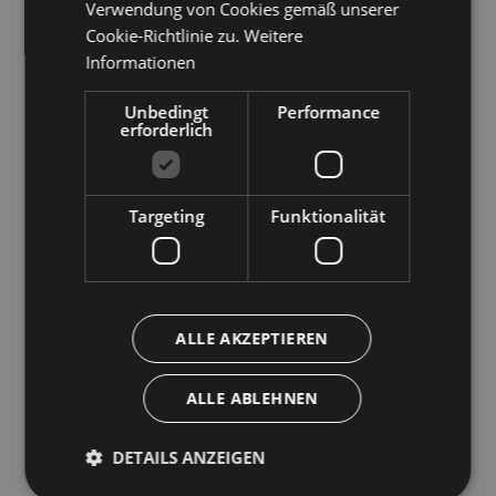
Verwendung von Cookies gemäß unserer
Hochgebirge oder in den Kletterhallen von
Cookie-Richtlinie zu.
Weitere
Campitello di Fassa
und
Moena
unternehmen, oder
Informationen
sich für Drachenfliegen oder Paragleiten entscheiden.
Unbedingt
Performance
erforderlich
Campitello di Fassa ist auch Terrain des
Val di Fassa
Golf Clubs
, ein Platz, der über 10 Spielbahnen, zwei
davon überdacht und zusätzlich einen 5-Loch-
Targeting
Funktionalität
Übungsplatz verfügt und über dem der Col Rodella
thront.
Außer Aktivitäten wie Reitsport und Boccia, können
Sie im Fassatal auch einen Tag in einem der
drei
ALLE AKZEPTIEREN
Abenteuerparks
, ein Spaß für Kinder und Erwachsene
gleichermaßen, verbringen. In Campitello di Fassa
ALLE ABLEHNEN
finden Sie den Dolomiti Action Adventure Park, in
Pozza di Fassa den Abenteuerpark Sauta Martin und
DETAILS ANZEIGEN
in Pera di Fassa den Adventure Park Piciocaa.