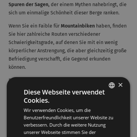
Spuren der Sagen,
der einem Mythen nahebringt, die
sich um einmalige Schönheit dieser Berge ranken.
Wenn Sie ein Faible für
Mountainbiken
haben, finden
Sie hier zahlreiche Routen verschiedener
Schwierigkeitsgrade, auf denen Sie mit ein wenig
körperlicher Anstrengung, die aber gleichzeitig große
Befriedigung verschafft, die Gegend erkunden
können.
Freunden des
Nordic Walking
bieten sich hier
×
unzählige Routen, die auch mit einem Trainer
Diese Webseite verwendet
beschritten werden können. Außerdem kann hier
Cookies.
ITALIAN
Rollski alpin mit 70 cm langen Grasskiern praktiziert
Wir verwenden Cookies, um die
GERMAN
werden.
Benutzerfreundlichkeit unserer Website zu
verbessern. Durch die weitere Nutzung
Wenn Sie die Gegend noch intensiver erleben
unserer Webseite stimmen Sie der
möchten, können Sie im Fassatal Klettertouren im