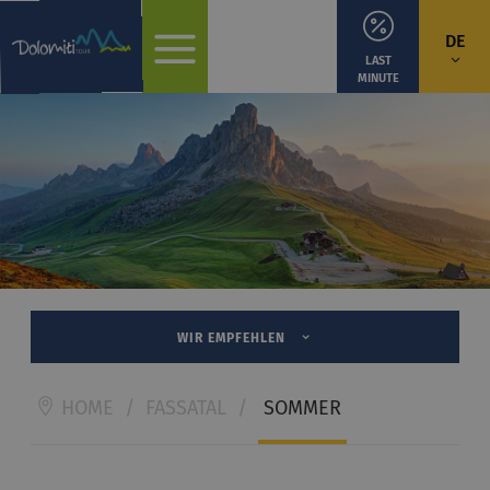
DE
LAST
MINUTE
WIR EMPFEHLEN
HOME
/
FASSATAL
/
SOMMER