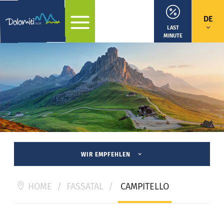
DE
LAST
MINUTE
WIR EMPFEHLEN
HOME
/
FASSATAL
/
CAMPITELLO