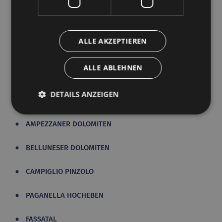
„Riserva Naturale Orientata“, zum sogenannten
orientierten Naturschutzgebiet erklärt. Gegenwärtig
untersteht das Naturschutzgebiet Somadida dem
ALLE AKZEPTIEREN
Ministerium für Land- und Forstwirtschaft.
ALLE ABLEHNEN
DETAILS ANZEIGEN
AMPEZZANER DOLOMITEN
BELLUNESER DOLOMITEN
CAMPIGLIO PINZOLO
PAGANELLA HOCHEBEN
FASSATAL