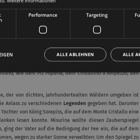
zu.
Weitere Informationen
t
Performance
Targeting
Fu
h
EIGEN
ALLE ABLEHNEN
ALLE A
e
”, ist ein klarer Wasserspiegel, inmitten der schönsten und
elluno, wie dem Piz Popena, dem Cristallino d'Ampezzo, den
ee, der von dichten, jahrhundertealten Wäldern umgeben ist
die Anlass zu verschiedenen
Legenden
gegeben hat. Darunter
 Tochter von König Sorapiss, die auf dem Monte Cristallo eine
anken lesen konnte. Misurina wollte diesen Zauberspiegel
 ging der Vater auf die Bedingung der Fee ein, die auf dem
Blumen, wegen zu starker Sonne verwelkten: Um den Spiegel zu