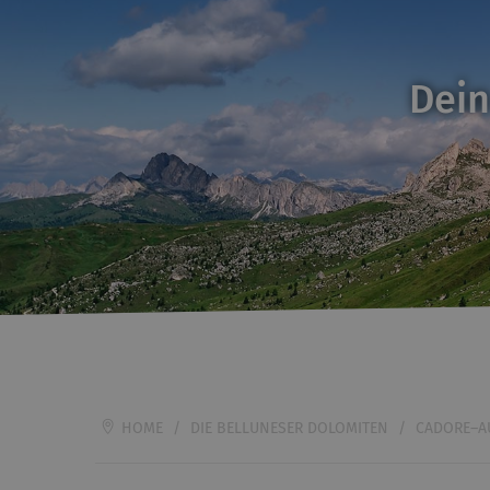
Dein
HOME
/
DIE BELLUNESER DOLOMITEN
/
CADORE–A