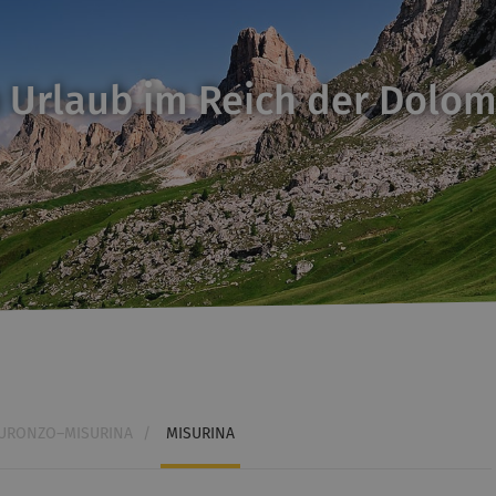
 Urlaub im Reich der Dolom
URONZO–MISURINA
/
MISURINA