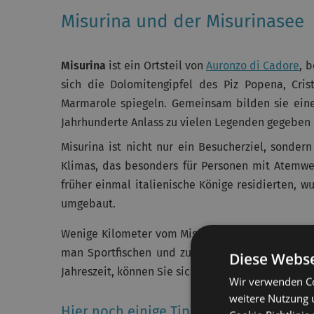
Misurina und der Misurinasee
Misurina
ist ein Ortsteil von
Auronzo di Cadore
, 
sich die Dolomitengipfel des Piz Popena, Cri
Marmarole spiegeln. Gemeinsam bilden sie eine 
Jahrhunderte Anlass zu vielen Legenden gegeben 
Misurina ist nicht nur ein Besucherziel, son
Klimas, das besonders für Personen mit Atemwe
früher einmal italienische Könige residierten,
umgebaut.
Wenige Kilometer vom Misurinasee entfernt, auf 
man Sportfischen und zu Fuß oder mit dem Mou
Diese Webse
Jahreszeit, können Sie sich mit Skitouren sportl
Wir verwenden Co
weitere Nutzung 
Hier noch einige Tipps und Information