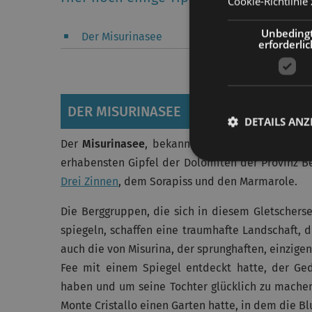
Cookie-Richtlinie 
Unbeding
Der Misurinasee
erforderlic
DER MISURINASEE
DETAILS ANZ
Der
Misurinasee
, bekannt als „
Perle des Cador
erhabensten Gipfel der Dolomiten der Provinz B
Drei Zinnen
, dem Sorapiss und den Marmarole.
Die Berggruppen, die sich in diesem Gletschers
spiegeln, schaffen eine traumhafte Landschaft, 
auch die von Misurina, der sprunghaften, einzigen
Fee mit einem Spiegel entdeckt hatte, der Ged
haben und um seine Tochter glücklich zu machen,
Monte Cristallo einen Garten hatte, in dem die 