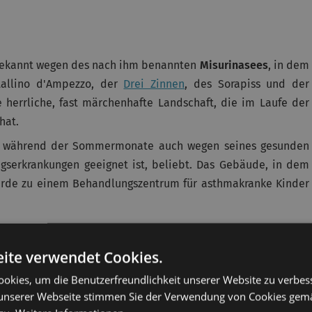
bekannt wegen des nach ihm benannten
Misurinasees
, in dem
stallino d'Ampezzo, der
Drei Zinnen
, des Sorapiss und der
herrliche, fast märchenhafte Landschaft, die im Laufe der
hat.
dern während der Sommermonate auch wegen seines gesunden
gserkrankungen geeignet ist, beliebt. Das Gebäude, in dem
 wurde zu einem Behandlungszentrum für asthmakranke Kinder
dem Weg zu den Drei Zinnen, liegt der kleine
Antornosee
, wo
ntainbike Ausflüge unternehmen kann. Während der kalten
ite verwendet Cookies.
ich betätigen oder Ausfahrten im Motorschlitten machen.
okies, um die Benutzerfreundlichkeit unserer Website zu verbes
unserer Webseite stimmen Sie der Verwendung von Cookies gem
en: