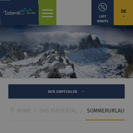
DE
LAST
MINUTE
WIR EMPFEHLEN
HOME
/
DAS PUSTERTAL
/
SOMMERURLAUB