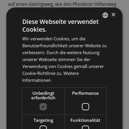
auf einen Gebirgsweg, wie den Pfunderer Höhenweg
begeben oder entspannende Spaziergänge inmitten
×
von Wiesen, Wäldern und Gebirgsseen im Tal
Diese Webseite verwendet
unternehmen.
Cookies.
ITALIAN
Wir verwenden Cookies, um die
Wenn Sie eine Schwäche fürs Radfahren haben, ist
GERMAN
Benutzerfreundlichkeit unserer Website zu
das Pustertal ein ideales Reiseziel für Sie, denn es
verbessern. Durch die weitere Nutzung
verfügt über ein 1163 Kilometer umfassendes
unserer Webseite stimmen Sie der
Radwegenetz - mit Gebirgsrouten für Mountainbiker
Verwendung von Cookies gemäß unserer
und dem
Pustertalradweg
, der sich über 105 km von
Cookie-Richtlinie zu.
Weitere
Mühlbach bis nach Lienz in Österreich erstreckt - für
Informationen
Radtouristen.
Unbedingt
Performance
erforderlich
Im Pustertal erwartet Sie auch der größte
Nordic
Walking-Park
Europas mit 275 Streckenkilometern
am Fuße des Kronplatz, zwischen Pfalzen und Rasen.
Targeting
Funktionalität
In Ihrem Sommerurlaub im Pustertal haben Sie auch