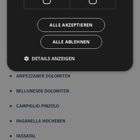
die Möglichkeit,
Gleitschirmfliegen
oder auf den
Wildbächen der Gegend
Rafting
zu praktizieren. Oder
Sie trainieren einfach im
Golf Club Pustertal
in
ALLE AKZEPTIEREN
Reischach.
ALLE ABLEHNEN
DETAILS ANZEIGEN
AMPEZZANER DOLOMITEN
BELLUNESER DOLOMITEN
CAMPIGLIO PINZOLO
PAGANELLA HOCHEBEN
FASSATAL