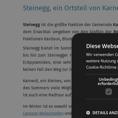
Steinegg, ein Ortsteil von Karn
Steinegg
ist die größte Fraktion der Gemeinde
Ka
dem Eisacktal umgeben von den Gipfeln der
Ro
Fraktionen Kardaun, Blumau und Gummer.
Diese Webse
Steinegg bietet im Sommer eine vielfältige Au
Wir verwenden Co
bis hin zum Steinegger Höhenweg. Oder aber 
weitere Nutzung 
Erdpyramiden, eine sehr interessante Naturersche
Cookie-Richtlinie 
keinen Fall den Weg zur 2002 eröffneten Sternwar
Unbeding
Karneid, ein kleines, von der gleichnamigen Bur
erforderlic
des Sommers viele Möglichkeiten für ausgedehnt
ist auch eine Radtour auf dem beliebten Eisackt
Im Winter ist es sowohl von Steinegg als auch vo
DETAILS ANZ
Carezza-Welschnofen
und
Ski Center Latemar
, be