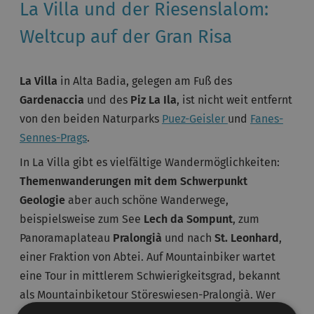
La Villa und der Riesenslalom:
Weltcup auf der Gran Risa
La Villa
in Alta Badia, gelegen am Fuß des
Gardenaccia
und des
Piz La Ila
, ist nicht weit entfernt
von den beiden Naturparks
Puez-Geisler
und
Fanes-
Sennes-Prags
.
In La Villa gibt es vielfältige Wandermöglichkeiten:
Themenwanderungen mit dem Schwerpunkt
Geologie
aber auch schöne Wanderwege,
beispielsweise zum See
Lech da Sompunt
, zum
Panoramaplateau
Pralongià
und nach
St. Leonhard
,
einer Fraktion von Abtei. Auf Mountainbiker wartet
eine Tour in mittlerem Schwierigkeitsgrad, bekannt
als Mountainbiketour Störeswiesen-Pralongià. Wer
den besonderen Kick sucht, hat die Wahl zwischen