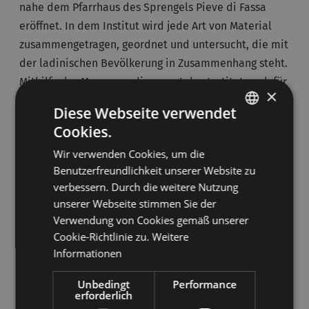
nahe dem Pfarrhaus des Sprengels Pieve di Fassa
eröffnet. In dem Institut wird jede Art von Material
zusammengetragen, geordnet und untersucht, die mit
der ladinischen Bevölkerung in Zusammenhang steht.
Mithilfe der Massenmedien sorgt das Institut auch für
×
die Verbreitung der ladinischen Kultur und Sprache,
Diese Webseite verwendet
arbeitet mit der Schule daran, den Sprachunterricht
Cookies.
ITALIAN
zu verbessern und unterstützt ein
Wir verwenden Cookies, um die
Alphabetisierungsprogramm für Erwachsene.
GERMAN
Benutzerfreundlichkeit unserer Website zu
verbessern. Durch die weitere Nutzung
Das Ladinische Museum oder Ladin de
unserer Webseite stimmen Sie der
Fascia
Verwendung von Cookies gemäß unserer
Cookie-Richtlinie zu.
Weitere
2001 wurden die neuen Räumlichkeiten des
Informationen
Ladinischen Museums, die unmittelbar beim
Ladinischen Kulturinstitut liegen, eingeweiht.
Unbedingt
Performance
erforderlich
Anliegen des Museums ist es, das im Laufe von 25