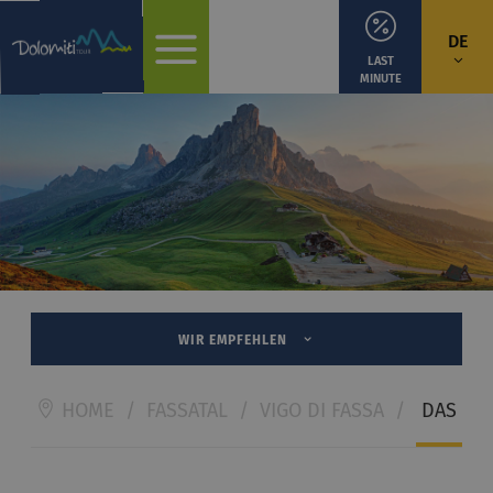
DE
LAST
MINUTE
WIR EMPFEHLEN
HOME
/
FASSATAL
/
VIGO DI FASSA
/
DAS KU