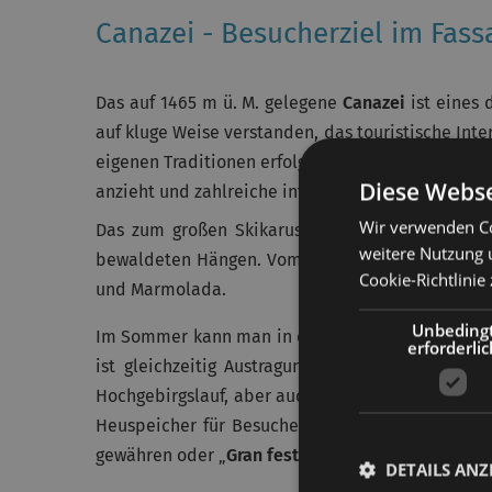
Canazei - Besucherziel im Fass
Das auf 1465 m ü. M. gelegene
Canazei
ist eines 
auf kluge Weise verstanden, das touristische Inte
eigenen Traditionen erfolgen konnte. So hat sich
Diese Webse
anzieht und zahlreiche internationale Events vera
Wir verwenden Co
Das zum großen Skikarussel von
Dolomiti Super
weitere Nutzung 
bewaldeten Hängen. Vom Ort aus erreicht man b
Cookie-Richtlinie 
und Marmolada.
Unbeding
Im Sommer kann man in diesem Dorf nicht nur v
erforderlic
ist gleichzeitig Austragungsort sportlicher Even
Hochgebirgslauf, aber auch populärer Veranstalt
Heuspeicher für Besucher geöffnet werden und so
gewähren oder „
Gran festa da d´istà
”, ein Treffe
DETAILS ANZ