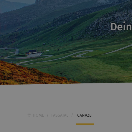
Dein
HOME
/
FASSATAL
/
CANAZEI