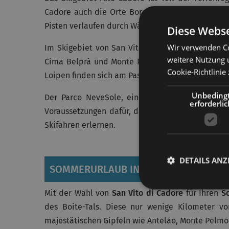
Cadore auch die Orte Borca di Cadore und
Vodo
Pisten verlaufen durch Wälder, über Wiesen, Hüge
Diese Webse
Wir verwenden Co
Im Skigebiet von San Vito di Cadore, umgeben v
weitere Nutzung 
Cima Belprà und Monte Pelmo stehen in Pian de 
Cookie-Richtlinie 
Loipen finden sich am Passo Cibiana, eine davon 
Unbeding
Der Parco NeveSole, ein mit Tapis Roulant und
erforderlic
Voraussetzungen dafür, dass Kinder in San Vito 
Skifahren erlernen.
DETAILS ANZ
SOMMERURLAUB IN SAN VITO DI CADO
Mit der Wahl von
San Vito di Cadore
für Ihren
S
des Boite-Tals. Diese nur wenige Kilometer v
majestätischen Gipfeln wie Antelao, Monte Pelmo