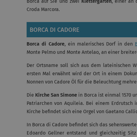
Borca auf Sie und zwei
Klettergärten
, einer an
Croda Marcora.
BORCA DI CADORE
Borca di Cadore
, ein malerisches Dorf in den
Monte Pelmo und Monte Antelao, an einer breitere
Der Ortsname soll sich aus dem lateinischen Wo
ersten Mal erwähnt wird der Ort in einem Dokum
Nonnen von Cadore Öl für die Beleuchtung mehre
Die
Kirche San Simone
in Borca ist einmal 1570 
Patriarchen von Aquileia. Bei einem Erdrutsch i
Kirche befindet sich eine Orgel von Gaetano Calli
In Borca di Cadore befindet sich das sehenswert
Edoardo Gellner entstand und gleichzeitig Sit