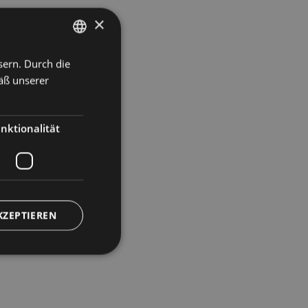
×
sern. Durch die
ITALIAN
äß unserer
GERMAN
nktionalität
KZEPTIEREN