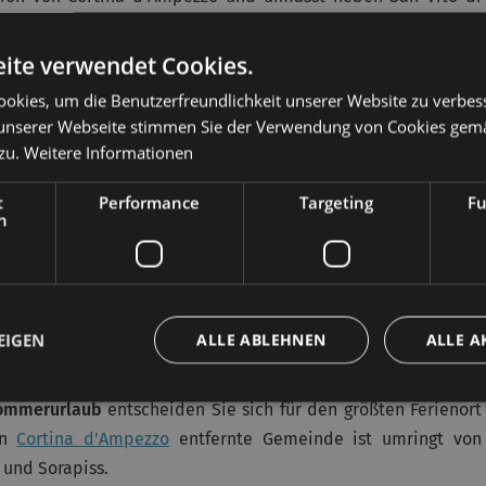
 di Cadore
. Die nach Schwierigkeitsgraden unterschiedenen
l und steile Abhänge.
ite verwendet Cookies.
okies, um die Benutzerfreundlichkeit unserer Website zu verbes
om herrlichen Panorama majestätischer Gipfel wie Antelao,
unserer Webseite stimmen Sie der Verwendung von Cookies gem
la Graes zwei Ringloipen zur Verfügung. Zahlreiche weitere
zu.
Weitere Informationen
eignet sich auch für das nächtliche Skivergnügen.
t
Performance
Targeting
Fu
 Anfängerpisten ausgestatteter Bereich, bietet die besten
h
di Cadore bei guter Betreuung mit viel Freude und Spaß das
EIGEN
ALLE ABLEHNEN
ALLE A
RE
ommerurlaub
entscheiden Sie sich für den größten Ferienort
on
Cortina d'Ampezzo
entfernte Gemeinde ist umringt von
 und Sorapiss.