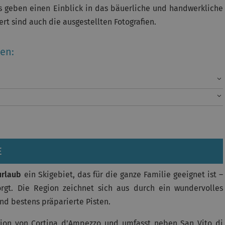
 geben einen Einblick in das bäuerliche und handwerkliche
t sind auch die ausgestellten Fotografien.
en:
E
urlaub
ein Skigebiet, das für die ganze Familie geeignet ist –
orgt. Die Region zeichnet sich aus durch ein wundervolles
d bestens präparierte Pisten.
egion von Cortina d'Ampezzo und umfasst neben San Vito di