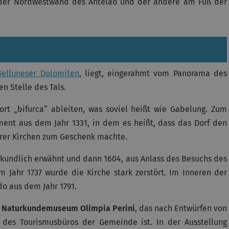
 der Nordwestwand des Antelao und der andere am Fuß der
Belluneser Dolomiten
, liegt, eingerahmt vom Panorama des
n Stelle des Tals.
rt „bifurca“ ableiten, was soviel heißt wie Gabelung. Zum
ent aus dem Jahr 1331, in dem es heißt, dass das Dorf den
rer Kirchen zum Geschenk machte.
urkundlich erwähnt und dann 1604, aus Anlass des Besuchs des
m Jahr 1737 wurde die Kirche stark zerstört. Im Inneren der
do aus dem Jahr 1791.
e
Naturkundemuseum Olimpia Perini
, das nach Entwürfen von
z des Tourismusbüros der Gemeinde ist. In der Ausstellung