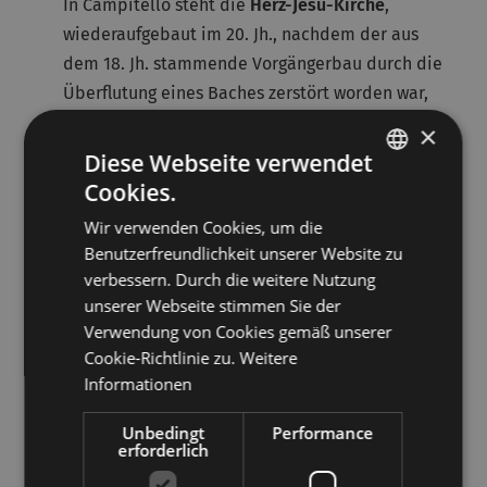
In Campitello steht die
Herz-Jesu-Kirche
,
wiederaufgebaut im 20. Jh., nachdem der aus
dem 18. Jh. stammende Vorgängerbau durch die
Überflutung eines Baches zerstört worden war,
sowie ein den
Heiligen Engeln
geweihtes
×
Oratorium
, das im 17. Jh. im Auftrag einer
Diese Webseite verwendet
einheimischen Familie errichtet wurde.
Cookies.
ITALIAN
Costa
Wir verwenden Cookies, um die
GERMAN
Benutzerfreundlichkeit unserer Website zu
Dieser früher unter dem Namen Costa Ravagnana
verbessern. Durch die weitere Nutzung
bekannte Ort wurde in den Jahren 1705 und 1893
unserer Webseite stimmen Sie der
durch Brände schwer beschädigt. Die
Kirche San
Verwendung von Cookies gemäß unserer
Daniele
mit Gemälden von Pio Solero und Danilo
Cookie-Richtlinie zu.
Weitere
Soligo wurde 1893 gebaut.
Informationen
Gera
Unbedingt
Performance
erforderlich
Früher war Gera bekannt für seine Wassermühlen