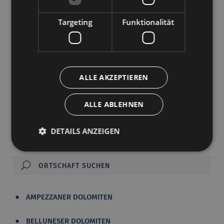
und Schmiedeöfen. Heute kann man hier die
Casa Vettori
besichtigen, ein wundervolles
Targeting
Funktionalität
Wohnhaus aus dem 18. Jh., mit einem
angeschlossenen Heuschuppen und einer kleinen
Kapelle, in der die Überreste der Heiligen Julia
aufbewahrt werden. Kardinal Costantino Patrizi
ALLE AKZEPTIEREN
brachte im Jahr 1845 diese Reliquie aus den
Katakomben von San Ciriaco in Rom nach Gera
ALLE ABLEHNEN
und übergab sie der Baronin Cecilia Colissis
Vettori als Geschenk.
DETAILS ANZEIGEN
AMPEZZANER DOLOMITEN
BELLUNESER DOLOMITEN