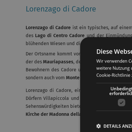
Lorenzago di Cadore
Lorenzago di Cadore
ist ein typisches, auf ein
des
Lago di Centro Cadore
und der Einmündung 
blühenden Wiesen und dichten Wäldern.
Diese Webse
Der Ortsname kommt vom Lateinischen „
Laurent
Wir verwenden Co
der des
Mauriapasses
, der Venetien mit dem Fri
weitere Nutzung 
Bewohnern des Cadore und den Österreichern w
Cookie-Richtlinie 
sondern auch vom
Monte Cridola
, einem der höch
Unbeding
Lorenzago di Cadore, ein auch bei
Papst Johann
erforderlic
Dörfern Villapiccola und Villagrande bestehend
Sehenswürdigkeiten bietet, wie die
Pfarrkirche
au
Kirche der Madonna della Difesa (Madonna der V
DETAILS ANZ