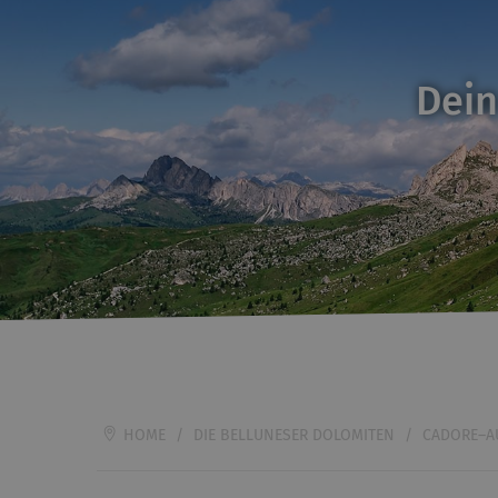
Dein
HOME
/
DIE BELLUNESER DOLOMITEN
/
CADORE–A