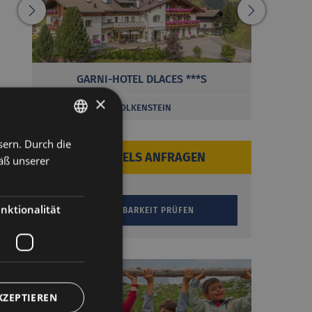
GARNI-HOTEL DLACES ***S
×
WOLKENSTEIN
sern. Durch die
ITALIAN
HOTELS ANFRAGEN
äß unserer
GERMAN
nktionalität
KZEPTIEREN