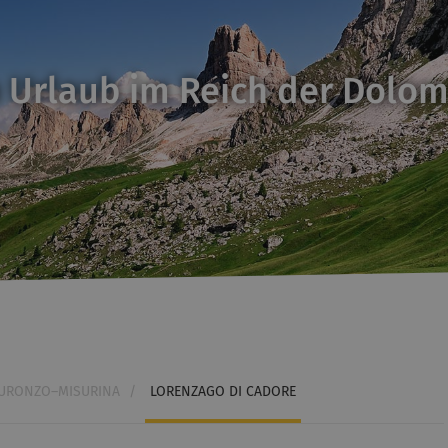
 Urlaub im Reich der Dolom
URONZO–MISURINA
/
LORENZAGO DI CADORE