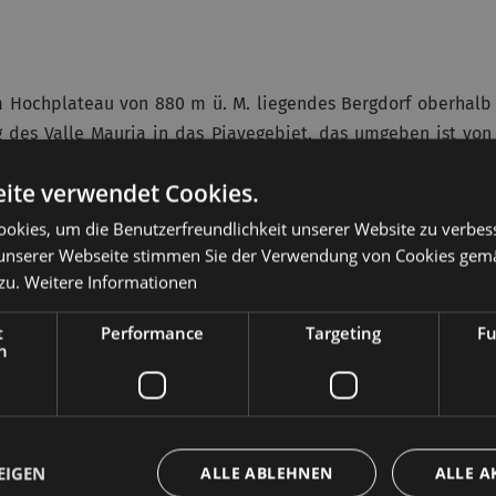
em Hochplateau von 880 m ü. M. liegendes Bergdorf oberhalb
des Valle Mauria in das Piavegebiet, das umgeben ist von
ite verwendet Cookies.
ius
” und die Geschichte dieses Ortes ist eng verbunden mit
okies, um die Benutzerfreundlichkeit unserer Website zu verbes
aul verbindet und 1848 Schauplatz der Schlacht zwischen den
unserer Webseite stimmen Sie der Verwendung von Cookies gem
ar. Doch bestimmt wird der Ort nicht nur vom Mauriapass,
zu.
Weitere Informationen
sten Gipfel im Cadore und beliebtes Ziel von Bergsportlern.
t
Performance
Targeting
Fu
es Paul II.
sehr beliebtes Reiseziel, ist eine aus den zwei
h
e Gemeinde, die dem begeisterten Kunsttouristen wertvolle
s dem 18. Jh., die
Casa dei Tremonti
aus dem 16. Jh. und die
erteidigung
)
.
EIGEN
ALLE ABLEHNEN
ALLE A