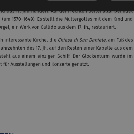
it einem polygonalen Chor, bereits im Frühmittelalter. Die
nd das 17. Jahrhundert. Auf dem rechten Seitenaltar befindet
n (um 1570–1649). Es stellt die Muttergottes mit dem Kind und
gel, ein Werk von Callido aus dem 17. Jh., restauriert.
ch interessante Kirche, die
Chiesa di San Daniele
, am Fuß des
 Jahrzehnten des 17. Jh. auf den Resten einer Kapelle aus dem
esteht aus einem einzigen Schiff. Der Glockenturm wurde im
it für Ausstellungen und Konzerte genutzt.