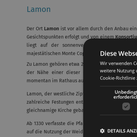
Lamon
Der Ort
Lamon
ist vor allem durch den Anbau ei
Gesichtspunkten erfolgt und von einem
Konsorti
liegt auf der sonnenverwöhnten Terrasse 
Diese Webse
majestätischen Monte Coppolo.
Wir verwenden Co
Zu Lamon gehören etwa 20 Fraktionen, von denen e
weitere Nutzung 
der Nähe einer dieser Ortsteile, in San Don
Cookie-Richtlinie 
momentan im Rathaus ausgestellt wird.
Unbeding
Lamon, der westliche Zipfel des Feltrino, wurde e
erforderlic
zahlreiche Festungen entlang der Via Claudia A
gleichnamige Kirche gebaut wurde, die im 12. Jh.
Ab 1330 verfasste die Pfarrei von Lamon eine Re
DETAILS ANZ
auf die Nutzung der Weiden, der Aufzucht des Vi