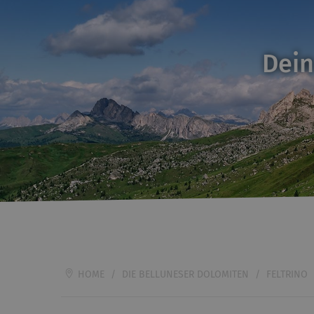
Dein
HOME
/
DIE BELLUNESER DOLOMITEN
/
FELTRINO