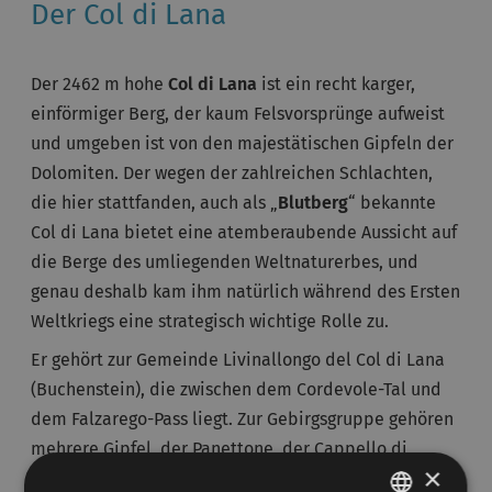
Der Col di Lana
Der 2462 m hohe
Col di Lana
ist ein recht karger,
einförmiger Berg, der kaum Felsvorsprünge aufweist
und umgeben ist von den majestätischen Gipfeln der
Dolomiten. Der wegen der zahlreichen Schlachten,
die hier stattfanden, auch als „
Blutberg
“ bekannte
Col di Lana bietet eine atemberaubende Aussicht auf
die Berge des umliegenden Weltnaturerbes, und
genau deshalb kam ihm natürlich während des Ersten
Weltkriegs eine strategisch wichtige Rolle zu.
Er gehört zur Gemeinde Livinallongo del Col di Lana
(Buchenstein), die zwischen dem Cordevole-Tal und
dem Falzarego-Pass liegt. Zur Gebirgsgruppe gehören
mehrere Gipfel, der Panettone, der Cappello di
×
Napoleone, der Col di Lana, der Monte Sief und der