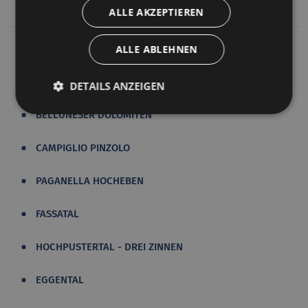
ALLE AKZEPTIEREN
ALLE ABLEHNEN
AMPEZZANER DOLOMITEN
DETAILS ANZEIGEN
BELLUNESER DOLOMITEN
CAMPIGLIO PINZOLO
PAGANELLA HOCHEBEN
FASSATAL
HOCHPUSTERTAL - DREI ZINNEN
EGGENTAL