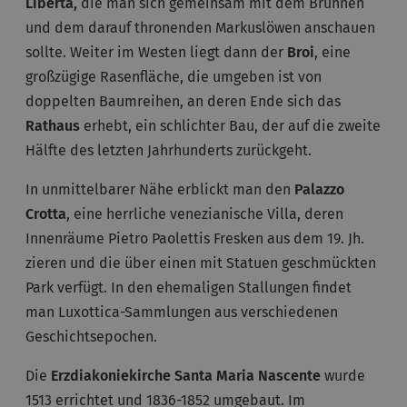
Libertà,
die man sich gemeinsam mit dem Brunnen
und dem darauf thronenden Markuslöwen anschauen
sollte. Weiter im Westen liegt dann der
Broi
, eine
großzügige Rasenfläche, die umgeben ist von
doppelten Baumreihen, an deren Ende sich das
Rathaus
erhebt, ein schlichter Bau, der auf die zweite
Hälfte des letzten Jahrhunderts zurückgeht.
In unmittelbarer Nähe erblickt man den
Palazzo
Crotta
, eine herrliche venezianische Villa, deren
Innenräume Pietro Paolettis Fresken aus dem 19. Jh.
zieren und die über einen mit Statuen geschmückten
Park verfügt. In den ehemaligen Stallungen findet
man Luxottica-Sammlungen aus verschiedenen
Geschichtsepochen.
Die
Erzdiakoniekirche Santa Maria Nascente
wurde
1513 errichtet und 1836-1852 umgebaut. Im