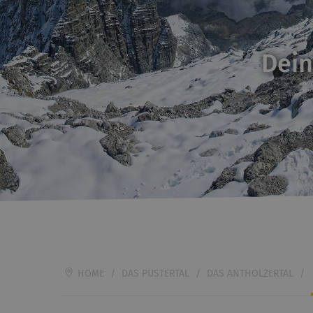
Dein
HOME
/
DAS PUSTERTAL
/
DAS ANTHOLZERTAL
/