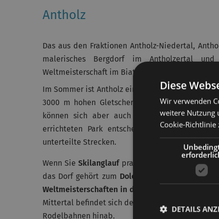
Antholz
Das aus den Fraktionen Antholz-Niedertal, Anth
malerisches Bergdorf im Antholzertal un
Weltmeisterschaft im Biathlon, eine aus Scheibe
Diese Webse
Im Sommer ist Antholz ein Paradies für Wanderer 
Wir verwenden Co
3000 m hohen Gletscher besteigen oder versch
weitere Nutzung 
können sich aber auch für den
Antholzer Se
Cookie-Richtlinie 
errichteten Park entscheiden. Für
Mountainbik
unterteilte Strecken.
Unbeding
erforderlic
Wenn Sie
Skilanglauf
praktizieren möchten, ist A
das Dorf gehört zum
Dolomiti NordicSki
und ist
Weltmeisterschaften in der Südtirol Arena
, eine
Mittertal befindet sich der als
Riepenlift
bekannte
DETAILS ANZ
Rodelbahnen hinab.