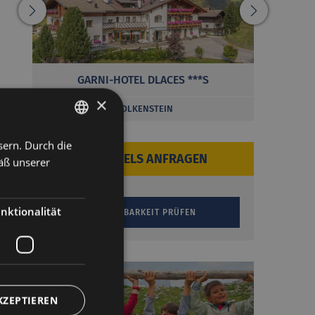
GARNI-HOTEL DLACES ***S
×
WOLKENSTEIN
sern. Durch die
ITALIAN
HOTELS ANFRAGEN
äß unserer
GERMAN
nktionalität
KZEPTIEREN